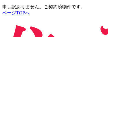
申し訳ありません。ご契約済物件です。
ページTOPへ
企業情報
営業所案内
坂井営業所
福井営業所
鯖江営業所
武生営業所