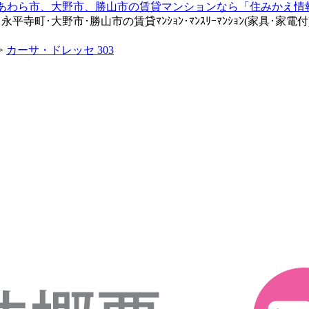
町･大野市･勝山市の賃貸ﾏﾝｼｮﾝ･ﾏﾝｽﾘｰﾏﾝｼｮﾝ(家具･家電付)
>
カーサ・ドレッセ 303