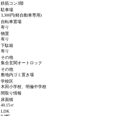
鉄筋コン3階
駐車場
3,300円(軽自動車専用)
自転車置場
有り
物置
有り
下駄箱
有り
その他
集合玄関オートロック
その他
敷地内ゴミ置き場
学校区
木田小学校、明倫中学校
間取り情報
床面積
40.15㎡
LDK