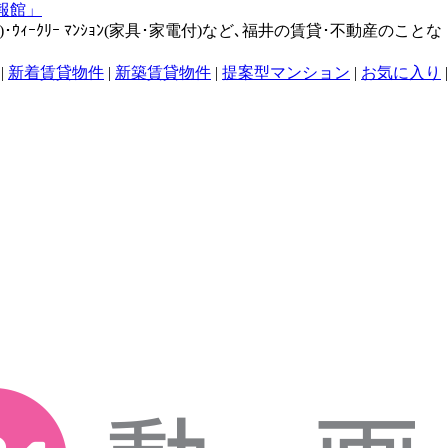
･ｳｨｰｸﾘｰ ﾏﾝｼｮﾝ(家具･家電付)など､福井の賃貸･不動産のことな
|
新着賃貸物件
|
新築賃貸物件
|
提案型マンション
|
お気に入り
|