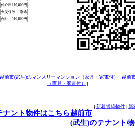
仲介料
110,000円
火災保険
別途
合計
510,000円
越前市(武生)のマンスリーマンション（家具・家電付）
|
越前
（家具・家電付）
|
|
新着賃貸物件
|
新
のテナント物件はこちら
越前市
(武生)のテナント