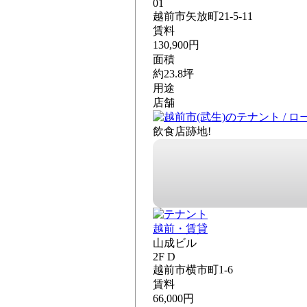
01
越前市矢放町21-5-11
賃料
130,900円
面積
約23.8坪
用途
店舗
飲食店跡地!
越前・賃貸
山成ビル
2F D
越前市横市町1-6
賃料
66,000円