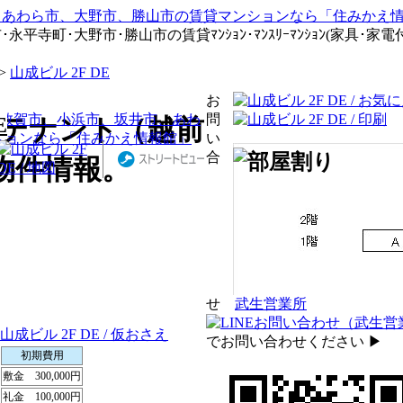
寺町･大野市･勝山市の賃貸ﾏﾝｼｮﾝ･ﾏﾝｽﾘｰﾏﾝｼｮﾝ(家具･家電付)
>
山成ビル 2F DE
お
問
 / テナント（越前
E
い
合
の物件情報。
せ
武生営業所
でお問い合わせください ▶︎
初期費用
敷金
300,000円
礼金
100,000円