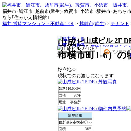
福井市･鯖江市･越前市(武生)･敦賀市･小浜市･坂井市･あわら市･永平
なら｢住みかえ情報館｣
福井 賃貸マンション・不動産 TOP
>
越前市(武生)
>
テナント
山成ビル 2F DE
山成ビル 2F D
市横市町1-6）
好立地☆
現状でのお渡しになります
賃料
110,000円
面積
28坪
用途
事務所
部屋情報
住所
越前市横市町1-6
面積
28坪