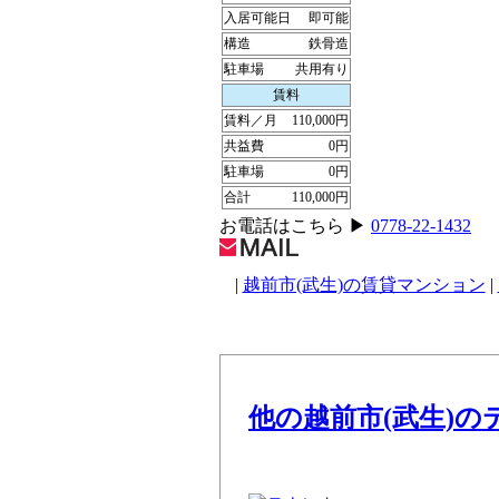
入居可能日
即可能
構造
鉄骨造
駐車場
共用有り
賃料
賃料／月
110,000円
共益費
0円
駐車場
0円
合計
110,000円
お電話はこちら ▶︎
0778-22-1432
|
越前市(武生)の賃貸マンション
|
他の越前市(武生)