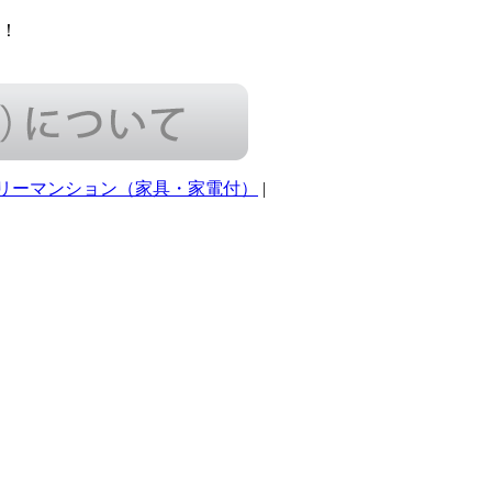
！
リーマンション（家具・家電付）
|