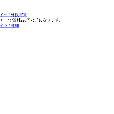
て賃料220円ｱｯﾌﾟになります｡