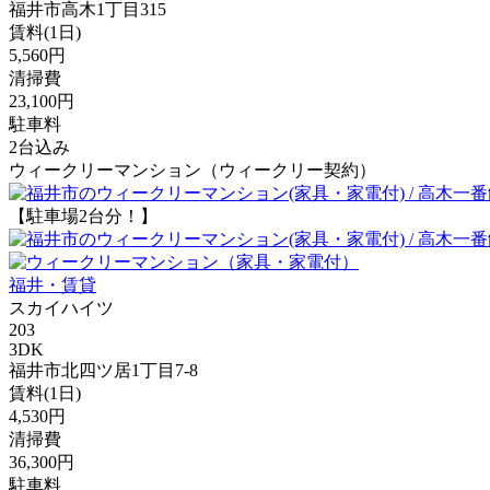
福井市高木1丁目315
賃料(1日)
5,560円
清掃費
23,100円
駐車料
2台込み
ウィークリーマンション（ウィークリー契約）
【駐車場2台分！】
福井・賃貸
スカイハイツ
203
3DK
福井市北四ツ居1丁目7-8
賃料(1日)
4,530円
清掃費
36,300円
駐車料