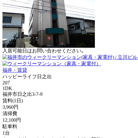
入居可能日はお問い合わせください｡
福井・賃貸
ハッピーライフ日之出
207
1DK
福井市日之出3-7-9
賃料(1日)
3,960円
清掃費
12,100円
駐車料
1台