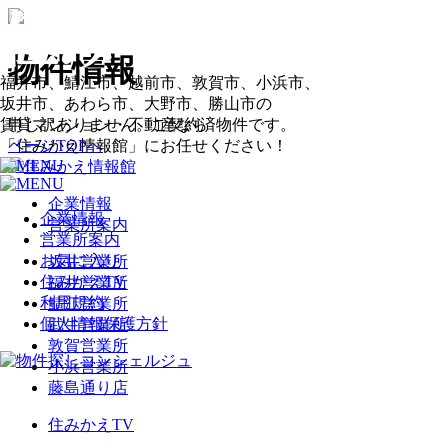
物件情報
福井市、鯖江市、越前市、敦賀市、小浜市、
坂井市、あわら市、大野市、勝山市の
申し訳ありません。ご契約済物件です。
賃貸マンション・不動産なら
ページTOPへ
「住みかえ情報館」にお任せください！
企業情報
企業情報
営業所案内
営業所案内
お気に入り
坂井営業所
住みかえTV
福井営業所
利用規約
鯖江営業所
個人情報保護方針
武生営業所
敦賀営業所
小浜営業所
藤島通り店
住みかえTV