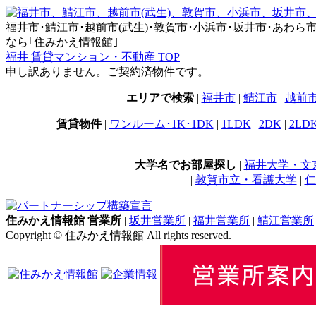
福井市･鯖江市･越前市(武生)･敦賀市･小浜市･坂井市･あわら市･永平
なら｢住みかえ情報館｣
福井 賃貸マンション・不動産 TOP
申し訳ありません。ご契約済物件です。
エリアで検索
|
福井市
|
鯖江市
|
越前
賃貸物件
|
ワンルーム･1K･1DK
|
1LDK
|
2DK
|
2LD
大学名でお部屋探し
|
福井大学・文
|
敦賀市立・看護大学
|
仁
住みかえ情報館 営業所
|
坂井営業所
|
福井営業所
|
鯖江営業所
Copyright © 住みかえ情報館 All rights reserved.