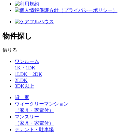
物件探し
借りる
ワンルーム
1K・1DK
1LDK・2DK
2LDK
3DK以上
貸 家
ウィークリーマンション
（家具・家電付）
マンスリー
（家具・家電付）
テナント・駐車場