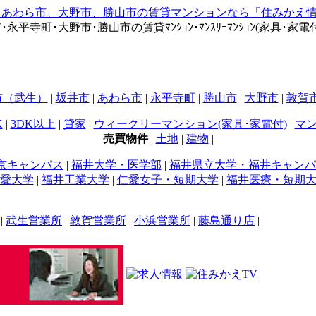
寺町･大野市･勝山市の賃貸ﾏﾝｼｮﾝ･ﾏﾝｽﾘｰﾏﾝｼｮﾝ(家具･家電付)
市（武生）
|
坂井市
|
あわら市
|
永平寺町
|
勝山市
|
大野市
|
敦賀
K
|
3DK以上
|
貸家
|
ウィークリーマンション(家具･家電付)
|
マン
売買物件
|
土地
|
建物
|
京キャンパス
|
福井大学・医学部
|
福井県立大学・福井キャンパ
愛大学
|
福井工業大学
|
仁愛女子・短期大学
|
福井医療・短期
|
武生営業所
|
敦賀営業所
|
小浜営業所
|
藤島通り店
|