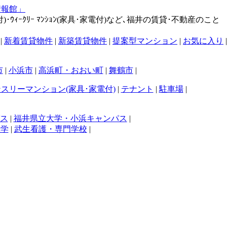
･ｳｨｰｸﾘｰ ﾏﾝｼｮﾝ(家具･家電付)など､福井の賃貸･不動産のこと
|
新着賃貸物件
|
新築賃貸物件
|
提案型マンション
|
お気に入り
|
市
|
小浜市
|
高浜町・おおい町
|
舞鶴市
|
スリーマンション(家具･家電付)
|
テナント
|
駐車場
|
ス
|
福井県立大学・小浜キャンパス
|
大学
|
武生看護・専門学校
|