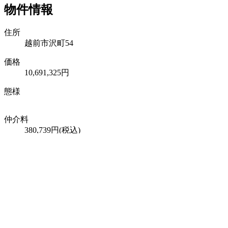
物件情報
住所
越前市沢町54
価格
10,691,325円
態様
仲介料
380,739円(税込)
媒介業者
㈱住みかえ情報館
土地情報
地目
宅地