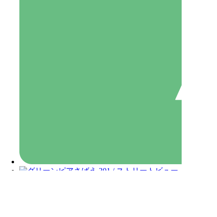
短期の出張やご旅行にオススメ。
敷金・礼金なしで保証人も不要！
面倒な書類も一切なしで、簡単に手続きができま