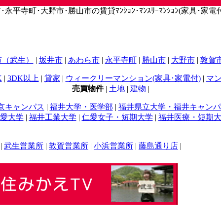
寺町･大野市･勝山市の賃貸ﾏﾝｼｮﾝ･ﾏﾝｽﾘｰﾏﾝｼｮﾝ(家具･家電付)
市（武生）
|
坂井市
|
あわら市
|
永平寺町
|
勝山市
|
大野市
|
敦賀
K
|
3DK以上
|
貸家
|
ウィークリーマンション(家具･家電付)
|
マン
売買物件
|
土地
|
建物
|
京キャンパス
|
福井大学・医学部
|
福井県立大学・福井キャンパ
愛大学
|
福井工業大学
|
仁愛女子・短期大学
|
福井医療・短期
|
武生営業所
|
敦賀営業所
|
小浜営業所
|
藤島通り店
|