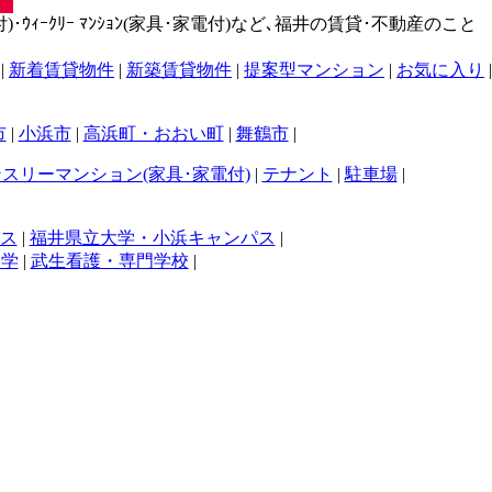
･ｳｨｰｸﾘｰ ﾏﾝｼｮﾝ(家具･家電付)など､福井の賃貸･不動産のこと
|
新着賃貸物件
|
新築賃貸物件
|
提案型マンション
|
お気に入り
|
市
|
小浜市
|
高浜町・おおい町
|
舞鶴市
|
スリーマンション(家具･家電付)
|
テナント
|
駐車場
|
ス
|
福井県立大学・小浜キャンパス
|
大学
|
武生看護・専門学校
|