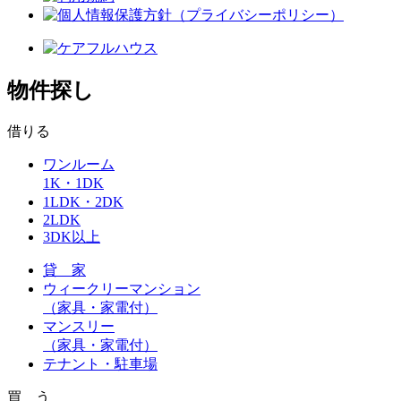
物件探し
借りる
ワンルーム
1K・1DK
1LDK・2DK
2LDK
3DK以上
貸 家
ウィークリーマンション
（家具・家電付）
マンスリー
（家具・家電付）
テナント・駐車場
買 う