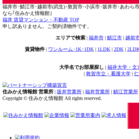
福井市･鯖江市･越前市(武生)･敦賀市･小浜市･坂井市･あわら市･永平
なら｢住みかえ情報館｣
福井 賃貸マンション・不動産 TOP
申し訳ありません。ご契約済物件です。
エリアで検索
|
福井市
|
鯖江市
|
越前
賃貸物件
|
ワンルーム･1K･1DK
|
1LDK
|
2DK
|
2LD
大学名でお部屋探し
|
福井大学・文
|
敦賀市立・看護大学
|
仁
住みかえ情報館 営業所
|
坂井営業所
|
福井営業所
|
鯖江営業所
Copyright © 住みかえ情報館 All rights reserved.