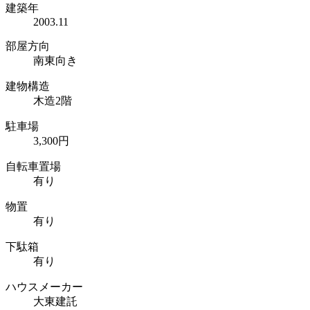
建築年
2003.11
部屋方向
南東向き
建物構造
木造2階
駐車場
3,300円
自転車置場
有り
物置
有り
下駄箱
有り
ハウスメーカー
大東建託