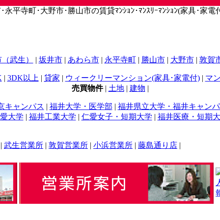
寺町･大野市･勝山市の賃貸ﾏﾝｼｮﾝ･ﾏﾝｽﾘｰﾏﾝｼｮﾝ(家具･家電付)
市（武生）
|
坂井市
|
あわら市
|
永平寺町
|
勝山市
|
大野市
|
敦賀
K
|
3DK以上
|
貸家
|
ウィークリーマンション(家具･家電付)
|
マン
売買物件
|
土地
|
建物
|
京キャンパス
|
福井大学・医学部
|
福井県立大学・福井キャンパ
愛大学
|
福井工業大学
|
仁愛女子・短期大学
|
福井医療・短期
|
武生営業所
|
敦賀営業所
|
小浜営業所
|
藤島通り店
|