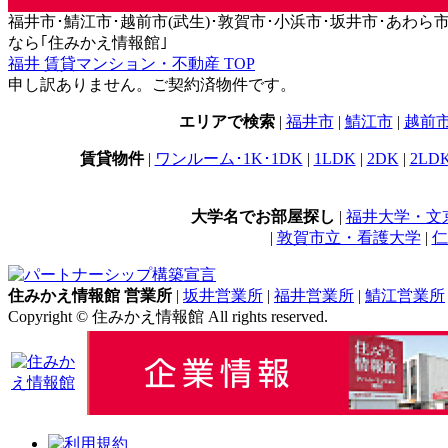
福井市･鯖江市･越前市(武生)･敦賀市･小浜市･坂井市･あわら市･永平
なら｢住みかえ情報館｣
福井 賃貸マンション・不動産 TOP
申し訳ありません。ご契約済物件です。
エリアで検索
|
福井市
|
鯖江市
|
越前
賃貸物件
|
ワンルーム･1K･1DK
|
1LDK
|
2DK
|
2LD
大学名でお部屋探し
|
福井大学・文
|
敦賀市立・看護大学
|
仁
住みかえ情報館 営業所
|
坂井営業所
|
福井営業所
|
鯖江営業所
Copyright © 住みかえ情報館 All rights reserved.