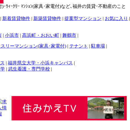
･ｳｨｰｸﾘｰ ﾏﾝｼｮﾝ(家具･家電付)など､福井の賃貸･不動産のこと
|
新着賃貸物件
|
新築賃貸物件
|
提案型マンション
|
お気に入り
|
市
|
小浜市
|
高浜町・おおい町
|
舞鶴市
|
スリーマンション(家具･家電付)
|
テナント
|
駐車場
|
ス
|
福井県立大学・小浜キャンパス
|
大学
|
武生看護・専門学校
|