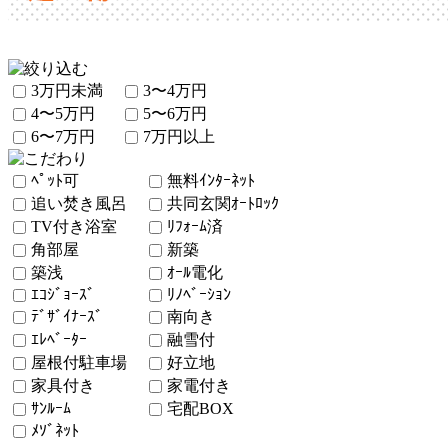
3万円未満
3〜4万円
4〜5万円
5〜6万円
6〜7万円
7万円以上
ﾍﾟｯﾄ可
無料ｲﾝﾀｰﾈｯﾄ
追い焚き風呂
共同玄関ｵｰﾄﾛｯｸ
TV付き浴室
ﾘﾌｫｰﾑ済
角部屋
新築
築浅
ｵｰﾙ電化
ｴｺｼﾞｮｰｽﾞ
ﾘﾉﾍﾞｰｼｮﾝ
ﾃﾞｻﾞｲﾅｰｽﾞ
南向き
ｴﾚﾍﾞｰﾀｰ
融雪付
屋根付駐車場
好立地
家具付き
家電付き
ｻﾝﾙｰﾑ
宅配BOX
ﾒｿﾞﾈｯﾄ