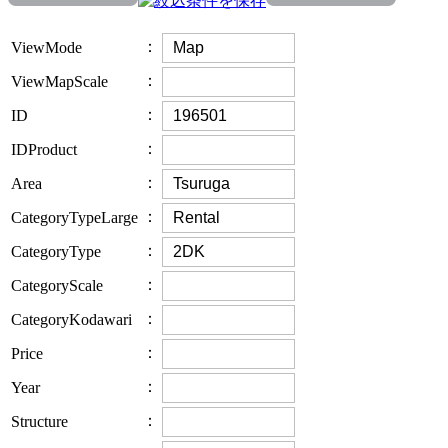
：
ViewMode
：
ViewMapScale
：
ID
：
IDProduct
：
Area
：
CategoryTypeLarge
：
CategoryType
：
CategoryScale
：
CategoryKodawari
：
Price
：
Year
：
Structure