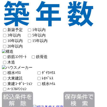
新築予定
1年以内
3年以内
5年以内
10年以内
15年以内
20年以内
鉄筋ｺﾝｸﾘｰﾄ
鉄骨造
木造
積水ﾊｳｽ
ﾀﾞｲﾜﾊｳｽ
大東建託
ﾚｵﾊﾟﾚｽ
東建ｺｰﾎﾟﾚｰｼｮﾝ
積水ﾊｲﾑ
ﾊｰﾄﾌﾙﾏﾝｼｮﾝ