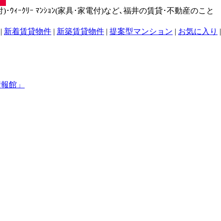
･ｳｨｰｸﾘｰ ﾏﾝｼｮﾝ(家具･家電付)など､福井の賃貸･不動産のこと
|
新着賃貸物件
|
新築賃貸物件
|
提案型マンション
|
お気に入り
|