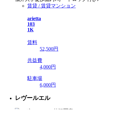
賃貸 / 賃貸マンション
arietta
103
1K
賃料
52,500
円
共益費
4,000円
駐車場
6,000円
レヴールエル
レヴールエル
福井県福井市花堂南2丁目5-19