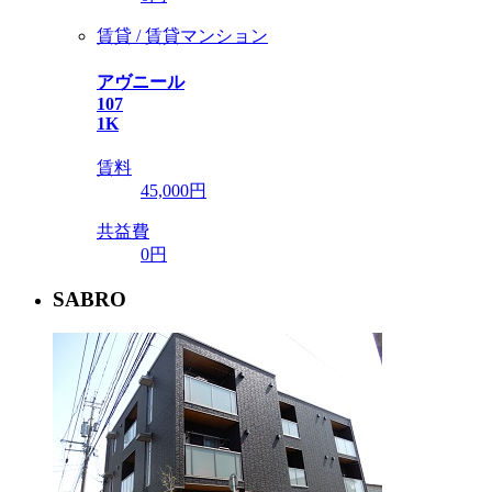
賃貸 / 賃貸マンション
アヴニール
107
1K
賃料
45,000
円
共益費
0円
SABRO