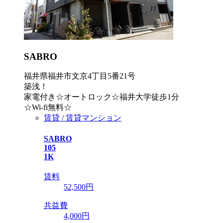
SABRO
福井県福井市文京4丁目5番21号
築浅！
家電付き☆オートロック☆福井大学徒歩1分
☆Wi-fi無料☆
賃貸 / 賃貸マンション
SABRO
105
1K
賃料
52,500
円
共益費
4,000円