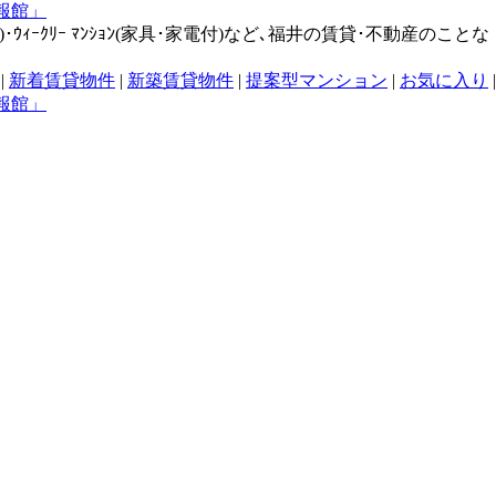
･ｳｨｰｸﾘｰ ﾏﾝｼｮﾝ(家具･家電付)など､福井の賃貸･不動産のことな
|
新着賃貸物件
|
新築賃貸物件
|
提案型マンション
|
お気に入り
|