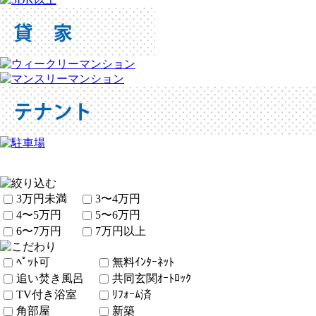
3万円未満
3〜4万円
4〜5万円
5〜6万円
6〜7万円
7万円以上
ﾍﾟｯﾄ可
無料ｲﾝﾀｰﾈｯﾄ
追い焚き風呂
共同玄関ｵｰﾄﾛｯｸ
TV付き浴室
ﾘﾌｫｰﾑ済
角部屋
新築