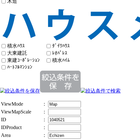
木造
積水ﾊｳｽ
ﾀﾞｲﾜﾊｳｽ
大東建託
ﾚｵﾊﾟﾚｽ
東建ｺｰﾎﾟﾚｰｼｮﾝ
積水ﾊｲﾑ
ﾊｰﾄﾌﾙﾏﾝｼｮﾝ
ViewMode
：
ViewMapScale
：
ID
：
IDProduct
：
Area
：