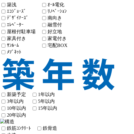
築浅
ｵｰﾙ電化
ｴｺｼﾞｮｰｽﾞ
ﾘﾉﾍﾞｰｼｮﾝ
ﾃﾞｻﾞｲﾅｰｽﾞ
南向き
ｴﾚﾍﾞｰﾀｰ
融雪付
屋根付駐車場
好立地
家具付き
家電付き
ｻﾝﾙｰﾑ
宅配BOX
ﾒｿﾞﾈｯﾄ
新築予定
1年以内
3年以内
5年以内
10年以内
15年以内
20年以内
鉄筋ｺﾝｸﾘｰﾄ
鉄骨造