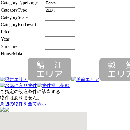
CategoryTypeLarge
：
CategoryType
：
CategoryScale
：
CategoryKodawari
：
Price
：
Year
：
Structure
：
HouseMaker
：