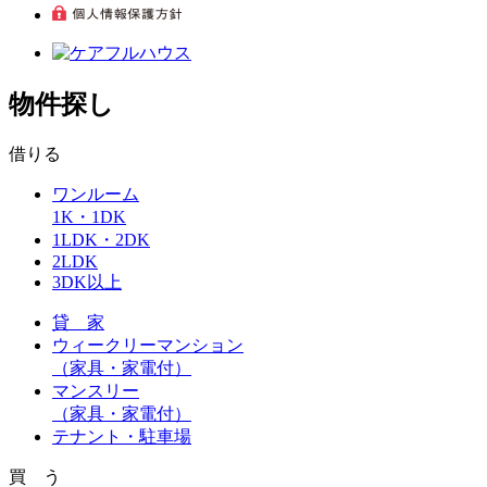
物件探し
借りる
ワンルーム
1K・1DK
1LDK・2DK
2LDK
3DK以上
貸 家
ウィークリーマンション
（家具・家電付）
マンスリー
（家具・家電付）
テナント・駐車場
買 う