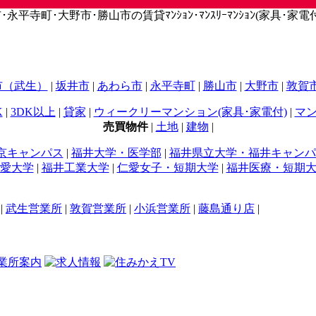
寺町･大野市･勝山市の賃貸ﾏﾝｼｮﾝ･ﾏﾝｽﾘｰﾏﾝｼｮﾝ(家具･家電付)
市（武生）
|
坂井市
|
あわら市
|
永平寺町
|
勝山市
|
大野市
|
敦賀
K
|
3DK以上
|
貸家
|
ウィークリーマンション(家具･家電付)
|
マン
売買物件
|
土地
|
建物
|
京キャンパス
|
福井大学・医学部
|
福井県立大学・福井キャンパ
愛大学
|
福井工業大学
|
仁愛女子・短期大学
|
福井医療・短期
|
武生営業所
|
敦賀営業所
|
小浜営業所
|
藤島通り店
|