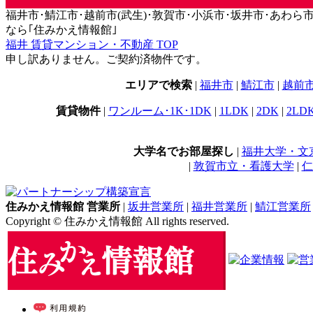
福井市･鯖江市･越前市(武生)･敦賀市･小浜市･坂井市･あわら市･永平
なら｢住みかえ情報館｣
福井 賃貸マンション・不動産 TOP
申し訳ありません。ご契約済物件です。
エリアで検索
|
福井市
|
鯖江市
|
越前
賃貸物件
|
ワンルーム･1K･1DK
|
1LDK
|
2DK
|
2LD
大学名でお部屋探し
|
福井大学・文
|
敦賀市立・看護大学
|
仁
住みかえ情報館 営業所
|
坂井営業所
|
福井営業所
|
鯖江営業所
Copyright © 住みかえ情報館 All rights reserved.