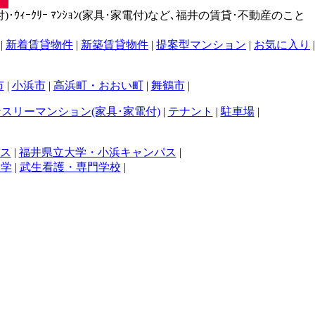
･ｳｨｰｸﾘｰ ﾏﾝｼｮﾝ(家具･家電付)など､福井の賃貸･不動産のこと
|
新着賃貸物件
|
新築賃貸物件
|
提案型マンション
|
お気に入り
|
市
|
小浜市
|
高浜町・おおい町
|
舞鶴市
|
スリーマンション(家具･家電付)
|
テナント
|
駐車場
|
ス
|
福井県立大学・小浜キャンパス
|
大学
|
武生看護・専門学校
|