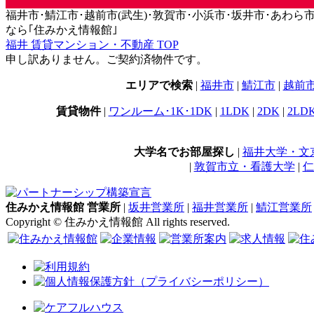
福井市･鯖江市･越前市(武生)･敦賀市･小浜市･坂井市･あわら市･永平
なら｢住みかえ情報館｣
福井 賃貸マンション・不動産 TOP
申し訳ありません。ご契約済物件です。
エリアで検索
|
福井市
|
鯖江市
|
越前
賃貸物件
|
ワンルーム･1K･1DK
|
1LDK
|
2DK
|
2LD
大学名でお部屋探し
|
福井大学・文
|
敦賀市立・看護大学
|
仁
住みかえ情報館 営業所
|
坂井営業所
|
福井営業所
|
鯖江営業所
Copyright © 住みかえ情報館 All rights reserved.