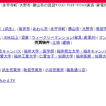
寺町･大野市･勝山市の賃貸ﾏﾝｼｮﾝ･ﾏﾝｽﾘｰﾏﾝｼｮﾝ(家具･家電付)
市（武生）
|
坂井市
|
あわら市
|
永平寺町
|
勝山市
|
大野市
|
敦賀
K
|
3DK以上
|
貸家
|
ウィークリーマンション(家具･家電付)
|
マン
売買物件
|
土地
|
建物
|
京キャンパス
|
福井大学・医学部
|
福井県立大学・福井キャンパ
愛大学
|
福井工業大学
|
仁愛女子・短期大学
|
福井医療・短期
|
武生営業所
|
敦賀営業所
|
小浜営業所
|
藤島通り店
|