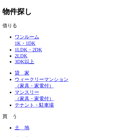
物件探し
借りる
ワンルーム
1K・1DK
1LDK・2DK
2LDK
3DK以上
貸 家
ウィークリーマンション
（家具・家電付）
マンスリー
（家具・家電付）
テナント・駐車場
買 う
土 地