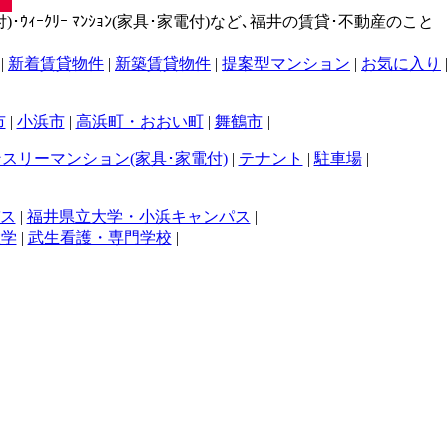
･ｳｨｰｸﾘｰ ﾏﾝｼｮﾝ(家具･家電付)など､福井の賃貸･不動産のこと
|
新着賃貸物件
|
新築賃貸物件
|
提案型マンション
|
お気に入り
|
市
|
小浜市
|
高浜町・おおい町
|
舞鶴市
|
スリーマンション(家具･家電付)
|
テナント
|
駐車場
|
ス
|
福井県立大学・小浜キャンパス
|
大学
|
武生看護・専門学校
|