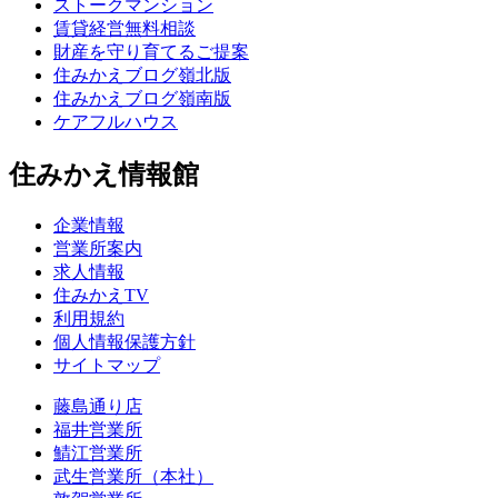
ストークマンション
賃貸経営無料相談
財産を守り育てるご提案
住みかえブログ嶺北版
住みかえブログ嶺南版
ケアフルハウス
住みかえ情報館
企業情報
営業所案内
求人情報
住みかえTV
利用規約
個人情報保護方針
サイトマップ
藤島通り店
福井営業所
鯖江営業所
武生営業所（本社）