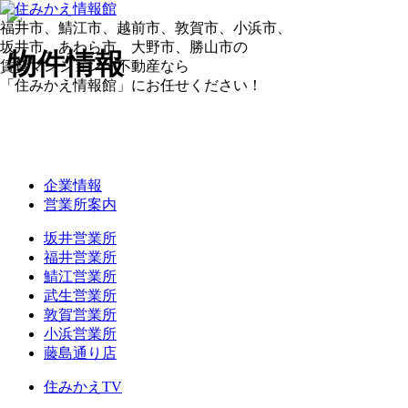
福井市、鯖江市、越前市、敦賀市、小浜市、
坂井市、あわら市、大野市、勝山市の
物件情報
賃貸マンション・不動産なら
「住みかえ情報館」にお任せください！
申し訳ありません。ご契約済物件です。
ページTOPへ
企業情報
営業所案内
坂井営業所
福井営業所
鯖江営業所
武生営業所
敦賀営業所
小浜営業所
藤島通り店
住みかえTV