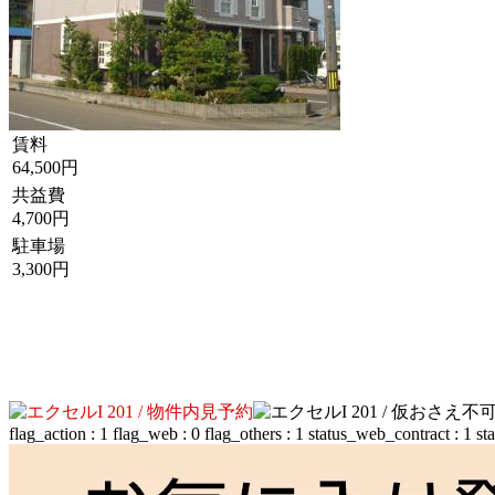
賃料
64,500円
共益費
4,700円
駐車場
3,300円
flag_action : 1 flag_web : 0 flag_others : 1 status_web_contract : 1 st