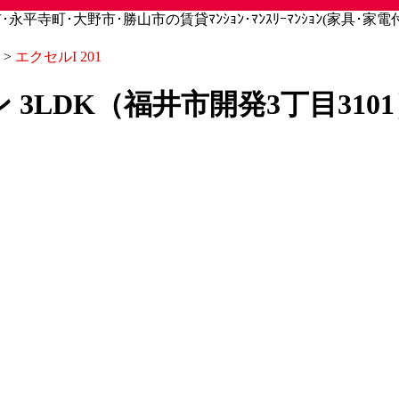
寺町･大野市･勝山市の賃貸ﾏﾝｼｮﾝ･ﾏﾝｽﾘｰﾏﾝｼｮﾝ(家具･家電付)
>
エクセルI 201
ョン 3LDK（福井市開発3丁目31