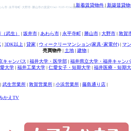
|
新着賃貸物件
|
新築賃貸物
･永平寺町･大野市･勝山市の賃貸ﾏﾝｼｮﾝ･ﾏﾝｽﾘｰﾏﾝｼｮﾝ(家具･家電付)･ｳｨｰｸﾘｰ ﾏﾝｼｮﾝ(家具･
市（武生）
|
坂井市
|
あわら市
|
永平寺町
|
勝山市
|
大野市
|
敦賀
K
|
3DK以上
|
貸家
|
ウィークリーマンション(家具･家電付)
|
マン
売買物件
|
土地
|
建物
|
京キャンパス
|
福井大学・医学部
|
福井県立大学・福井キャンパ
愛大学
|
福井工業大学
|
仁愛女子・短期大学
|
福井医療・短期
|
武生営業所
|
敦賀営業所
|
小浜営業所
|
藤島通り店
|