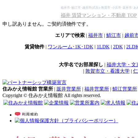
福井市･鯖江市･越前市(武生)･敦賀市･小浜市･坂井市･あわら市
福井 賃貸マンション・不動産 TOP
申し訳ありません。ご契約済物件です。
エリアで検索
|
福井市
|
鯖江市
|
越前
賃貸物件
|
ワンルーム･1K･1DK
|
1LDK
|
2DK
|
2LD
大学名でお部屋探し
|
福井大学・文
|
敦賀市立・看護大学
|
仁
住みかえ情報館 営業所
|
坂井営業所
|
福井営業所
|
鯖江営業所
Copyright © 住みかえ情報館 All rights reserved.