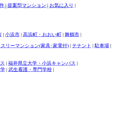
件
|
提案型マンション
|
お気に入り
|
家電付)など､福井の賃貸･不動産のことなら｢住みかえ情報館｣
市
|
小浜市
|
高浜町・おおい町
|
舞鶴市
|
スリーマンション(家具･家電付)
|
テナント
|
駐車場
|
ス
|
福井県立大学・小浜キャンパス
|
大学
|
武生看護・専門学校
|