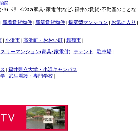
･ｳｨｰｸﾘｰ ﾏﾝｼｮﾝ(家具･家電付)など､福井の賃貸･不動産のことな
|
新着賃貸物件
|
新築賃貸物件
|
提案型マンション
|
お気に入り
|
市
|
小浜市
|
高浜町・おおい町
|
舞鶴市
|
スリーマンション(家具･家電付)
|
テナント
|
駐車場
|
ス
|
福井県立大学・小浜キャンパス
|
大学
|
武生看護・専門学校
|