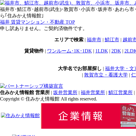
福井市･鯖江市･越前市(武生)･敦賀市･小浜市･坂井市･あわら市･永平寺
ら｢住みかえ情報館｣
福井 賃貸マンション・不動産 TOP
申し訳ありません。ご契約済物件です。
エリアで検索
|
福井市
|
鯖江市
|
越前
賃貸物件
|
ワンルーム･1K･1DK
|
1LDK
|
2DK
|
2LD
大学名でお部屋探し
|
福井大学・文
|
敦賀市立・看護大学
|
仁
住みかえ情報館 営業所
|
坂井営業所
|
福井営業所
|
鯖江営業所
|
Copyright © 住みかえ情報館 All rights reserved.