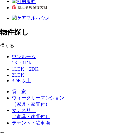
物件探し
借りる
ワンルーム
1K・1DK
1LDK・2DK
2LDK
3DK以上
貸 家
ウィークリーマンション
（家具・家電付）
マンスリー
（家具・家電付）
テナント・駐車場