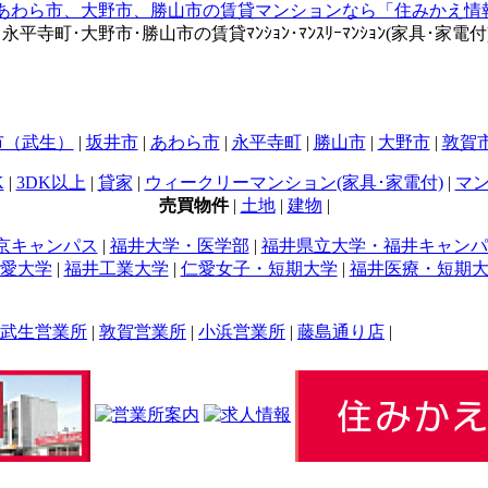
町･大野市･勝山市の賃貸ﾏﾝｼｮﾝ･ﾏﾝｽﾘｰﾏﾝｼｮﾝ(家具･家電付)
市（武生）
|
坂井市
|
あわら市
|
永平寺町
|
勝山市
|
大野市
|
敦賀
K
|
3DK以上
|
貸家
|
ウィークリーマンション(家具･家電付)
|
マン
売買物件
|
土地
|
建物
|
京キャンパス
|
福井大学・医学部
|
福井県立大学・福井キャンパ
愛大学
|
福井工業大学
|
仁愛女子・短期大学
|
福井医療・短期
武生営業所
|
敦賀営業所
|
小浜営業所
|
藤島通り店
|