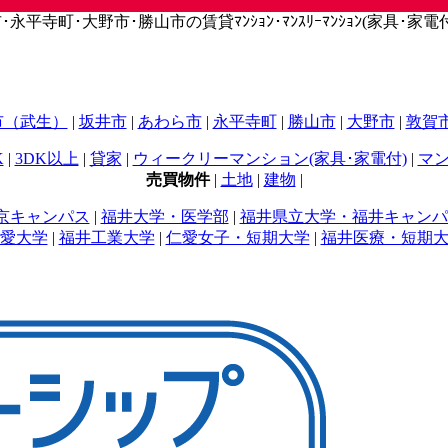
寺町･大野市･勝山市の賃貸ﾏﾝｼｮﾝ･ﾏﾝｽﾘｰﾏﾝｼｮﾝ(家具･家電付)
市（武生）
|
坂井市
|
あわら市
|
永平寺町
|
勝山市
|
大野市
|
敦賀
K
|
3DK以上
|
貸家
|
ウィークリーマンション(家具･家電付)
|
マン
売買物件
|
土地
|
建物
|
京キャンパス
|
福井大学・医学部
|
福井県立大学・福井キャンパ
愛大学
|
福井工業大学
|
仁愛女子・短期大学
|
福井医療・短期