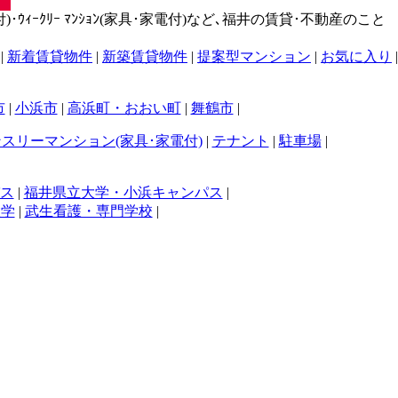
･ｳｨｰｸﾘｰ ﾏﾝｼｮﾝ(家具･家電付)など､福井の賃貸･不動産のこと
|
新着賃貸物件
|
新築賃貸物件
|
提案型マンション
|
お気に入り
|
市
|
小浜市
|
高浜町・おおい町
|
舞鶴市
|
スリーマンション(家具･家電付)
|
テナント
|
駐車場
|
ス
|
福井県立大学・小浜キャンパス
|
大学
|
武生看護・専門学校
|