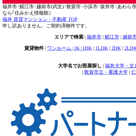
福井市･鯖江市･越前市(武生)･敦賀市･小浜市･坂井市･あわら市･永平
なら｢住みかえ情報館｣
福井 賃貸マンション・不動産 TOP
申し訳ありません。ご契約済物件です。
エリアで検索
|
福井市
|
鯖江市
|
越前
賃貸物件
|
ワンルーム･1K･1DK
|
1LDK
|
2DK
|
2LD
大学名でお部屋探し
|
福井大学・文
|
敦賀市立・看護大学
|
仁