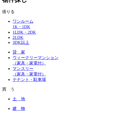
借りる
ワンルーム
1K・1DK
1LDK・2DK
2LDK
3DK以上
貸 家
ウィークリーマンション
（家具・家電付）
マンスリー
（家具・家電付）
テナント・駐車場
買 う
土 地
建 物