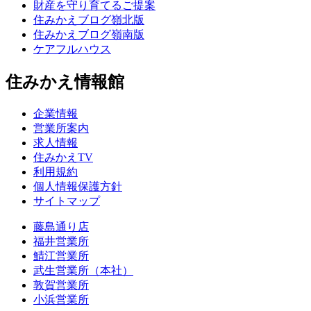
財産を守り育てるご提案
住みかえブログ嶺北版
住みかえブログ嶺南版
ケアフルハウス
住みかえ情報館
企業情報
営業所案内
求人情報
住みかえTV
利用規約
個人情報保護方針
サイトマップ
藤島通り店
福井営業所
鯖江営業所
武生営業所（本社）
敦賀営業所
小浜営業所