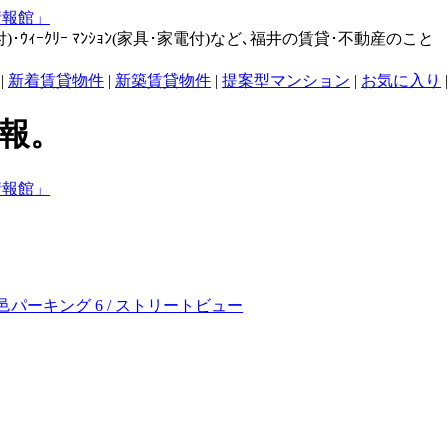
･ｳｨｰｸﾘｰ ﾏﾝｼｮﾝ(家具･家電付)など､福井の賃貸･不動産のこと
|
新着賃貸物件
|
新築賃貸物件
|
提案型マンション
|
お気に入り
|
情報。