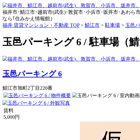
福井市･鯖江市･越前市(武生)･敦賀市･小浜市･坂井市･あわら市･永平
なら｢住みかえ情報館｣
福井 賃貸マンション・不動産 TOP
>
鯖江市
>
駐車場
>
玉邑パ
玉邑パーキング 6 / 駐車場（
玉邑パーキング 6
鯖江市旭町2丁目220番
賃料
5,000円