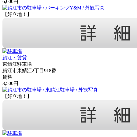
6,000円
【好立地！】
鯖江・賃貸
東鯖江駐車場
鯖江市東鯖江2丁目918番
賃料
3,500円
【好立地！】