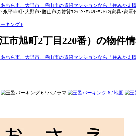
寺町･大野市･勝山市の賃貸ﾏﾝｼｮﾝ･ﾏﾝｽﾘｰﾏﾝｼｮﾝ(家具･家電付)
ーキング 6
鯖江市旭町2丁目220番）の物件