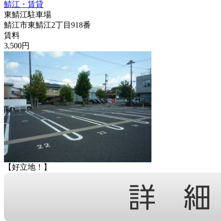
鯖江・賃貸
東鯖江駐車場
鯖江市東鯖江2丁目918番
賃料
3,500円
【好立地！】