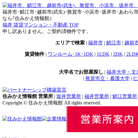
福井市･鯖江市･越前市(武生)･敦賀市･小浜市･坂井市･あわら市･永平
なら｢住みかえ情報館｣
福井 賃貸マンション・不動産 TOP
申し訳ありません。ご契約済物件です。
エリアで検索
|
福井市
|
鯖江市
|
越前
賃貸物件
|
ワンルーム･1K･1DK
|
1LDK
|
2DK
|
2LD
大学名でお部屋探し
|
福井大学・文
|
敦賀市立・看護大学
|
仁
住みかえ情報館 営業所
|
坂井営業所
|
福井営業所
|
鯖江営業所
Copyright © 住みかえ情報館 All rights reserved.