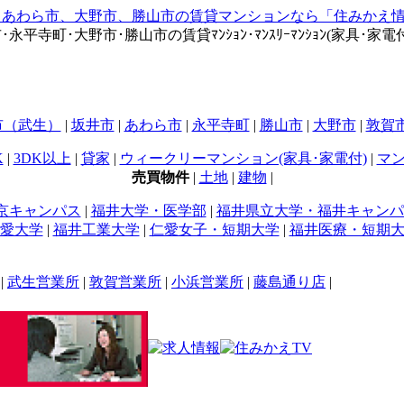
寺町･大野市･勝山市の賃貸ﾏﾝｼｮﾝ･ﾏﾝｽﾘｰﾏﾝｼｮﾝ(家具･家電付)
市（武生）
|
坂井市
|
あわら市
|
永平寺町
|
勝山市
|
大野市
|
敦賀
K
|
3DK以上
|
貸家
|
ウィークリーマンション(家具･家電付)
|
マン
売買物件
|
土地
|
建物
|
京キャンパス
|
福井大学・医学部
|
福井県立大学・福井キャンパ
愛大学
|
福井工業大学
|
仁愛女子・短期大学
|
福井医療・短期
|
武生営業所
|
敦賀営業所
|
小浜営業所
|
藤島通り店
|