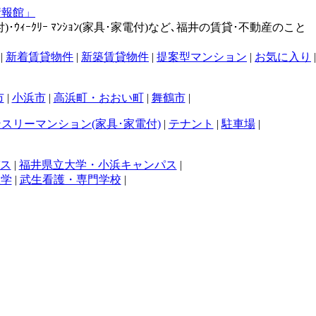
･ｳｨｰｸﾘｰ ﾏﾝｼｮﾝ(家具･家電付)など､福井の賃貸･不動産のこと
|
新着賃貸物件
|
新築賃貸物件
|
提案型マンション
|
お気に入り
|
市
|
小浜市
|
高浜町・おおい町
|
舞鶴市
|
スリーマンション(家具･家電付)
|
テナント
|
駐車場
|
ス
|
福井県立大学・小浜キャンパス
|
大学
|
武生看護・専門学校
|